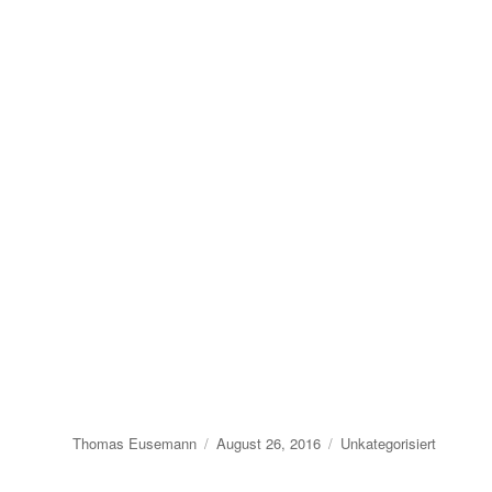
Autor
Veröffentlicht
Kategorien
Thomas Eusemann
August 26, 2016
Unkategorisiert
am