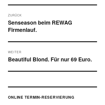
Beitragsnavigation
ZURÜCK
Senseason beim REWAG
Vorheriger
Firmenlauf.
Beitrag:
WEITER
Beautiful Blond. Für nur 69 Euro.
Nächster
Beitrag:
ONLINE TERMIN-RESERVIERUNG